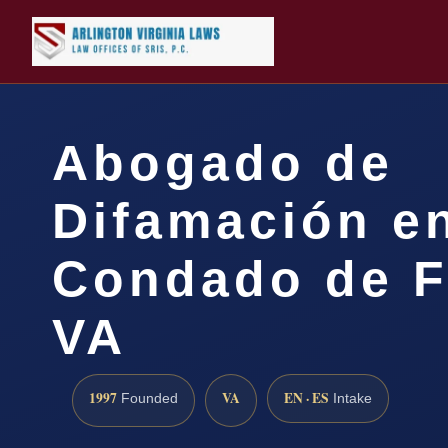
Abogado de
Difamación en
Condado de F
VA
1997
VA
EN · ES
Founded
Intake