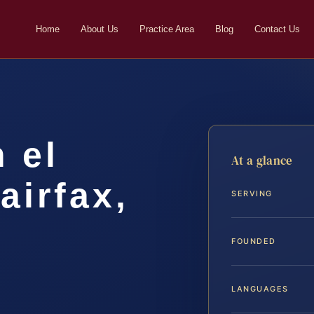
Home
About Us
Practice Area
Blog
Contact Us
 el
At a glance
airfax,
SERVING
FOUNDED
LANGUAGES