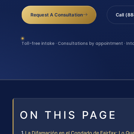
Request A Consultation
Call (8
Toll-free intake · Consultations by appointment · Int
ON THIS PAGE
La Difamación en el Condado de Fairfax: Lo Qu