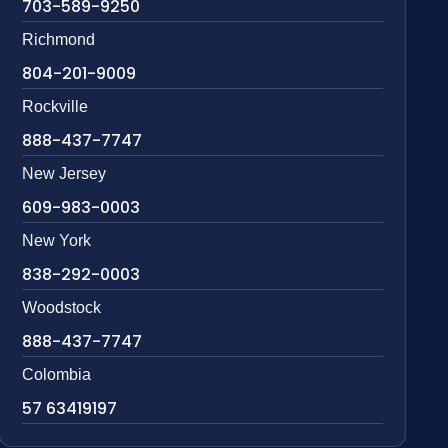
703-589-9250
Richmond
804-201-9009
Rockville
888-437-7747
New Jersey
609-983-0003
New York
838-292-0003
Woodstock
888-437-7747
Colombia
57 63419197