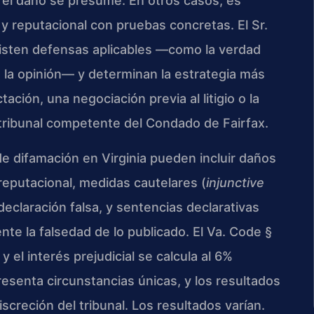
 el daño se presume. En otros casos, es
y reputacional con pruebas concretas. El Sr.
existen defensas aplicables —como la verdad
e la opinión— y determinan la estrategia más
ación, una negociación previa al litigio o la
tribunal competente del Condado de Fairfax.
e difamación en Virginia pueden incluir daños
reputacional, medidas cautelares (
injunctive
 declaración falsa, y sentencias declarativas
nte la falsedad de lo publicado. El Va. Code §
 y el interés prejudicial se calcula al 6%
esenta circunstancias únicas, y los resultados
creción del tribunal. Los resultados varían.