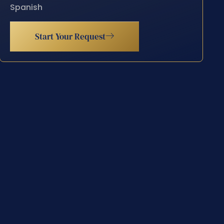
Spanish
Start Your Request