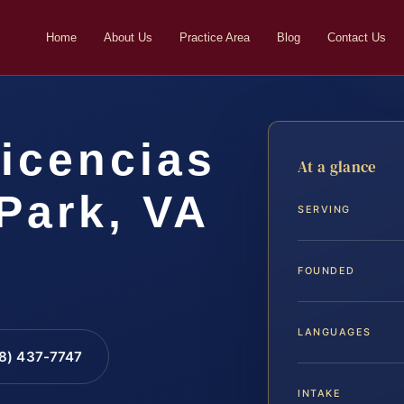
Home
About Us
Practice Area
Blog
Contact Us
icencias
At a glance
Park, VA
SERVING
FOUNDED
LANGUAGES
88) 437-7747
INTAKE