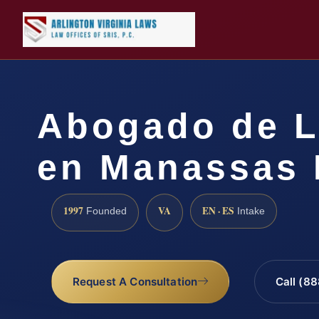
Abogado de L
en Manassas 
1997
VA
EN · ES
Founded
Intake
Request A Consultation
Call (8