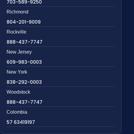
703-589-9250
Richmond
804-201-9009
Rockville
888-437-7747
New Jersey
609-983-0003
New York
838-292-0003
Woodstock
888-437-7747
Colombia
57 63419197