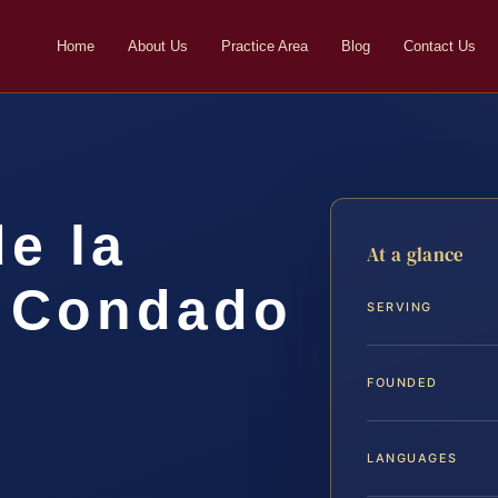
Home
About Us
Practice Area
Blog
Contact Us
e la
At a glance
l Condado
SERVING
A
FOUNDED
LANGUAGES