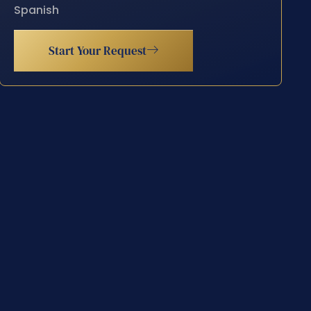
Spanish
Start Your Request