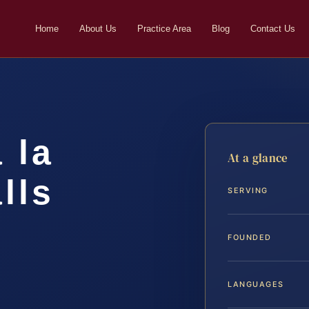
Home
About Us
Practice Area
Blog
Contact Us
 la
At a glance
lls
SERVING
FOUNDED
LANGUAGES