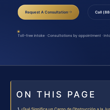
Request A Consultation
Call (8
Toll-free intake · Consultations by appointment · Int
ON THIS PAGE
¿Qué Significa un Cargo de Obstrucción a la Just