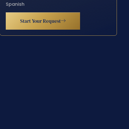
Spanish
Start Your Request