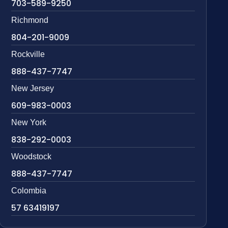
703-589-9250
Richmond
804-201-9009
Rockville
888-437-7747
New Jersey
609-983-0003
New York
838-292-0003
Woodstock
888-437-7747
Colombia
57 63419197