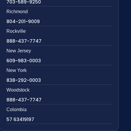
703-589-9250
Richmond
804-201-9009
Rockville
888-437-7747
New Jersey
609-983-0003
New York
838-292-0003
Woodstock
888-437-7747
Colombia
57 63419197