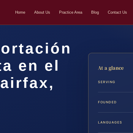
Home
About Us
Practice Area
Blog
Contact Us
ortación
a en el
At a glance
airfax,
SERVING
FOUNDED
LANGUAGES