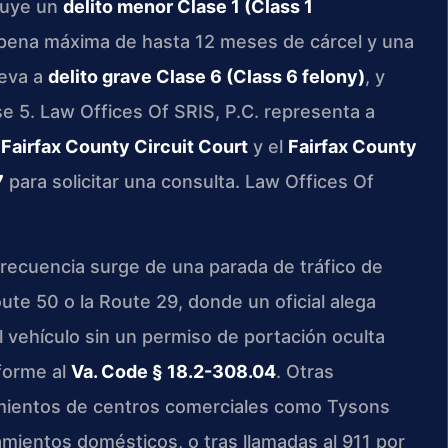
ituye un
delito menor Clase 1 (Class 1
 pena máxima de hasta 12 meses de cárcel y una
leva a
delito grave Clase 6 (Class 6 felony)
, y
e 5. Law Offices Of SRIS, P.C. representa a
l
Fairfax County Circuit Court
y el
Fairfax County
7
para solicitar una consulta. Law Offices Of
frecuencia surge de una parada de tráfico de
Route 50 o la Route 29, donde un oficial alega
vehículo sin un permiso de portación oculta
forme al
Va. Code § 18.2-308.04
. Otras
amientos de centros comerciales como Tysons
amientos domésticos, o tras llamadas al 911 por