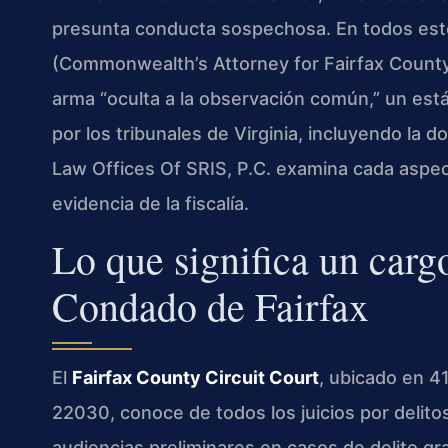
presunta conducta sospechosa. En todos estos
(Commonwealth’s Attorney for Fairfax County)
arma “oculta a la observación común,” un est
por los tribunales de Virginia, incluyendo la
Law Offices Of SRIS, P.C. examina cada aspect
evidencia de la fiscalía.
Lo que significa un carg
Condado de Fairfax
El
Fairfax County Circuit Court
, ubicado en 4
22030, conoce de todos los juicios por delit
audiencias preliminares en casos de delito gra