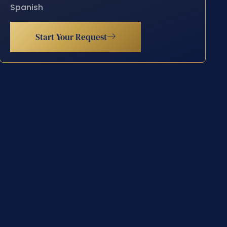
Spanish
Start Your Request