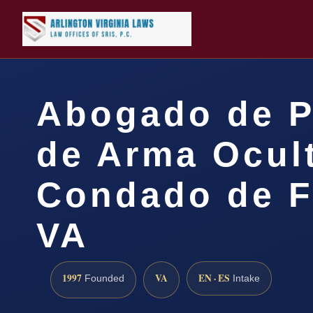
Abogado de P
de Arma Ocult
Condado de F
VA
1997
VA
EN · ES
Founded
Intake