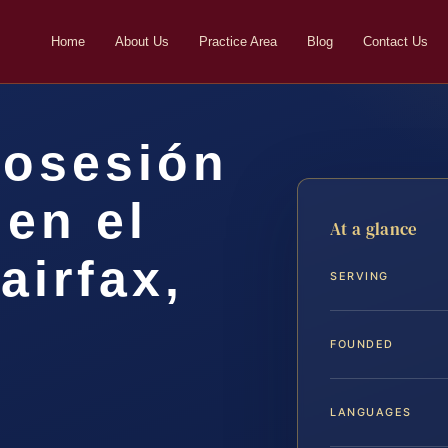
Home
About Us
Practice Area
Blog
Contact Us
osesión
en el
At a glance
airfax,
SERVING
FOUNDED
LANGUAGES