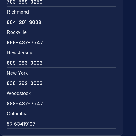
703-589-9250
Richmond
804-201-9009
Rockville
888-437-7747
New Jersey
609-983-0003
New York
838-292-0003
Woodstock
888-437-7747
Colombia
57 63419197